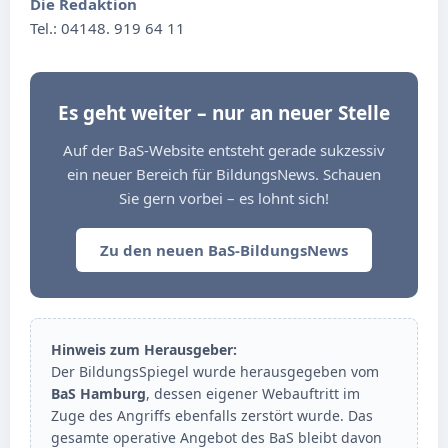
Die Redaktion
Tel.: 04148. 919 64 11
Es geht weiter – nur an neuer Stelle
Auf der BaS-Website entsteht gerade sukzessiv
ein neuer Bereich für BildungsNews. Schauen
Sie gern vorbei – es lohnt sich!
Zu den neuen BaS-BildungsNews
Hinweis zum Herausgeber:
Der BildungsSpiegel wurde herausgegeben vom
BaS Hamburg
, dessen eigener Webauftritt im
Zuge des Angriffs ebenfalls zerstört wurde. Das
gesamte operative Angebot des BaS bleibt davon