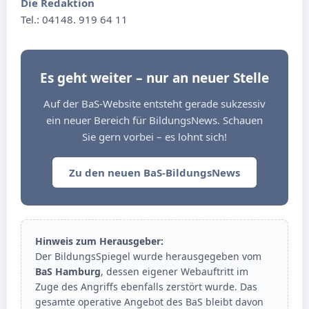
Die Redaktion
Tel.: 04148. 919 64 11
Es geht weiter – nur an neuer Stelle
Auf der BaS-Website entsteht gerade sukzessiv
ein neuer Bereich für BildungsNews. Schauen
Sie gern vorbei – es lohnt sich!
Zu den neuen BaS-BildungsNews
Hinweis zum Herausgeber:
Der BildungsSpiegel wurde herausgegeben vom
BaS Hamburg
, dessen eigener Webauftritt im
Zuge des Angriffs ebenfalls zerstört wurde. Das
gesamte operative Angebot des BaS bleibt davon