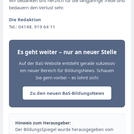
Wir bedanken uns herzlich für die langjährige Treue und
bedauern den Verlust sehr.
Die Redaktion
Tel.: 04148. 919 64 11
Es geht weiter – nur an neuer Stelle
Auf der BaS-Website entsteht gerade sukzessiv
ein neuer Bereich für BildungsNews. Schauen
Sie gern vorbei – es lohnt sich!
Zu den neuen BaS-BildungsNews
Hinweis zum Herausgeber:
Der BildungsSpiegel wurde herausgegeben vom