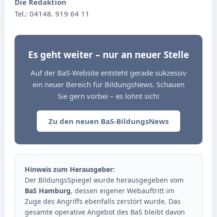
Die Redaktion
Tel.: 04148. 919 64 11
Es geht weiter – nur an neuer Stelle
Auf der BaS-Website entsteht gerade sukzessiv
ein neuer Bereich für BildungsNews. Schauen
Sie gern vorbei – es lohnt sich!
Zu den neuen BaS-BildungsNews
Hinweis zum Herausgeber:
Der BildungsSpiegel wurde herausgegeben vom
BaS Hamburg
, dessen eigener Webauftritt im
Zuge des Angriffs ebenfalls zerstört wurde. Das
gesamte operative Angebot des BaS bleibt davon