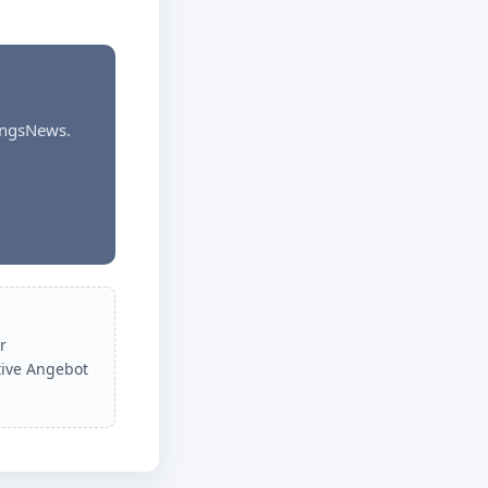
dungsNews.
r
tive Angebot