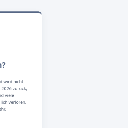
n?
d wird nicht
g 2026 zurück,
d viele
ich verloren.
hr.