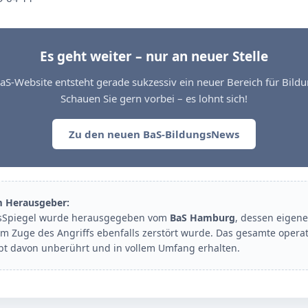
Es geht weiter – nur an neuer Stelle
aS-Website entsteht gerade sukzessiv ein neuer Bereich für Bil
Schauen Sie gern vorbei – es lohnt sich!
Zu den neuen BaS-BildungsNews
m Herausgeber:
sSpiegel wurde herausgegeben vom
BaS Hamburg
, dessen eigene
im Zuge des Angriffs ebenfalls zerstört wurde. Das gesamte opera
ibt davon unberührt und in vollem Umfang erhalten.