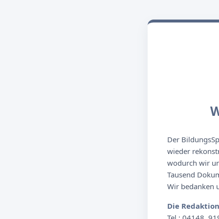
W
Der BildungsSpi
wieder rekonst
wodurch wir un
Tausend Dokume
Wir bedanken un
Die Redaktio
Tel.: 04148. 91