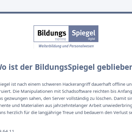
o ist der BildungsSpiegel gebliebe
egel ist nach einem schweren Hackerangriff dauerhaft offline un
ruiert. Die Manipulationen mit Schadsoftware reichten bis Anfan
s gezwungen sahen, den Server vollständig zu löschen. Damit sin
nte und Materialien aus jahrzehntelanger Arbeit unwiederbringl
s herzlich für die langjährige Treue und bedauern den Verlust se
n
9 64 11