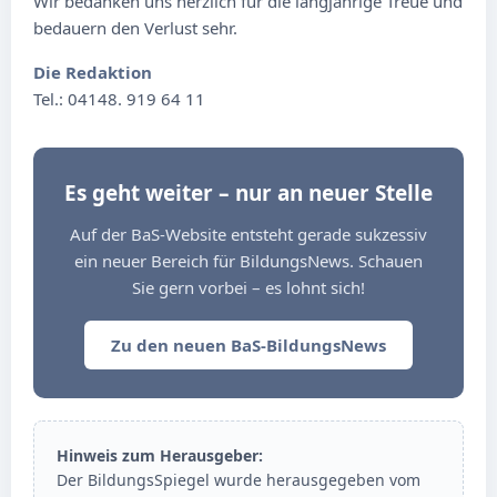
Wir bedanken uns herzlich für die langjährige Treue und
bedauern den Verlust sehr.
Die Redaktion
Tel.: 04148. 919 64 11
Es geht weiter – nur an neuer Stelle
Auf der BaS-Website entsteht gerade sukzessiv
ein neuer Bereich für BildungsNews. Schauen
Sie gern vorbei – es lohnt sich!
Zu den neuen BaS-BildungsNews
Hinweis zum Herausgeber:
Der BildungsSpiegel wurde herausgegeben vom