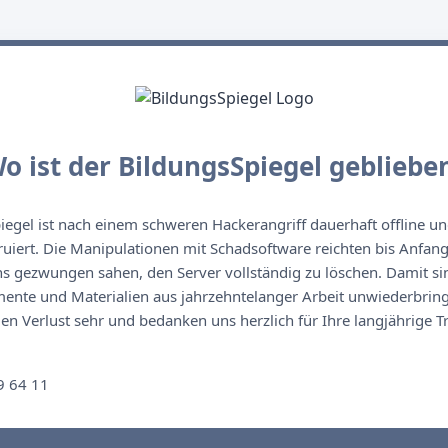
o ist der BildungsSpiegel gebliebe
egel ist nach einem schweren Hackerangriff dauerhaft offline un
ruiert. Die Manipulationen mit Schadsoftware reichten bis Anfan
s gezwungen sahen, den Server vollständig zu löschen. Damit sin
nte und Materialien aus jahrzehntelanger Arbeit unwiederbringl
n Verlust sehr und bedanken uns herzlich für Ihre langjährige T
n
9 64 11