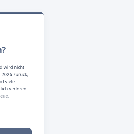
n?
d wird nicht
g 2026 zurück,
d viele
ich verloren.
reue.