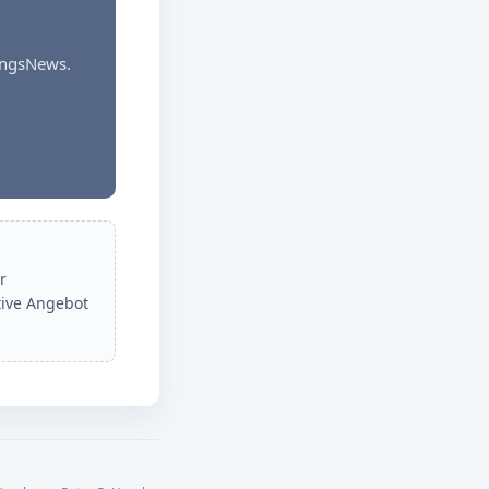
dungsNews.
r
tive Angebot