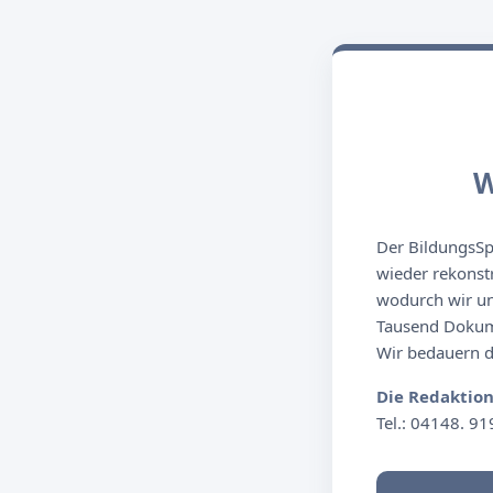
W
Der BildungsSpi
wieder rekonst
wodurch wir un
Tausend Dokume
Wir bedauern de
Die Redaktio
Tel.: 04148. 91