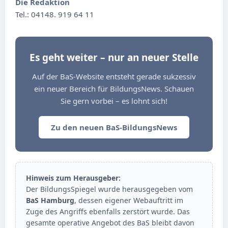
Die Redaktion
Tel.: 04148. 919 64 11
Es geht weiter – nur an neuer Stelle
Auf der BaS-Website entsteht gerade sukzessiv
ein neuer Bereich für BildungsNews. Schauen
Sie gern vorbei – es lohnt sich!
Zu den neuen BaS-BildungsNews
Hinweis zum Herausgeber:
Der BildungsSpiegel wurde herausgegeben vom
BaS Hamburg
, dessen eigener Webauftritt im
Zuge des Angriffs ebenfalls zerstört wurde. Das
gesamte operative Angebot des BaS bleibt davon