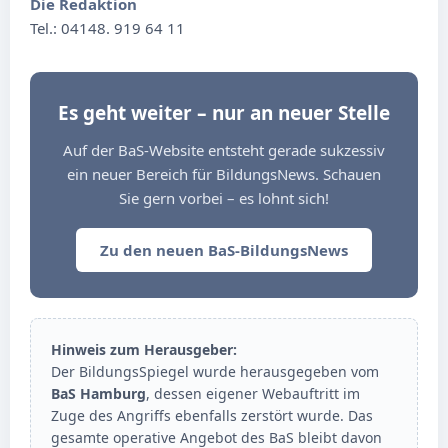
Die Redaktion
Tel.: 04148. 919 64 11
Es geht weiter – nur an neuer Stelle
Auf der BaS-Website entsteht gerade sukzessiv
ein neuer Bereich für BildungsNews. Schauen
Sie gern vorbei – es lohnt sich!
Zu den neuen BaS-BildungsNews
Hinweis zum Herausgeber:
Der BildungsSpiegel wurde herausgegeben vom
BaS Hamburg
, dessen eigener Webauftritt im
Zuge des Angriffs ebenfalls zerstört wurde. Das
gesamte operative Angebot des BaS bleibt davon