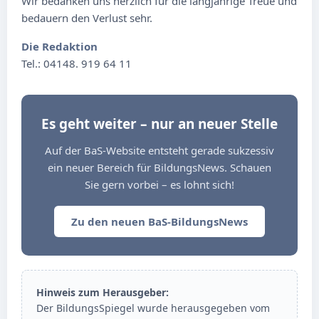
Wir bedanken uns herzlich für die langjährige Treue und
bedauern den Verlust sehr.
Die Redaktion
Tel.: 04148. 919 64 11
Es geht weiter – nur an neuer Stelle
Auf der BaS-Website entsteht gerade sukzessiv
ein neuer Bereich für BildungsNews. Schauen
Sie gern vorbei – es lohnt sich!
Zu den neuen BaS-BildungsNews
Hinweis zum Herausgeber:
Der BildungsSpiegel wurde herausgegeben vom