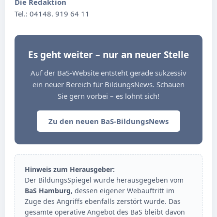
Die Redaktion
Tel.: 04148. 919 64 11
Es geht weiter – nur an neuer Stelle
Auf der BaS-Website entsteht gerade sukzessiv
ein neuer Bereich für BildungsNews. Schauen
Sie gern vorbei – es lohnt sich!
Zu den neuen BaS-BildungsNews
Hinweis zum Herausgeber:
Der BildungsSpiegel wurde herausgegeben vom
BaS Hamburg
, dessen eigener Webauftritt im
Zuge des Angriffs ebenfalls zerstört wurde. Das
gesamte operative Angebot des BaS bleibt davon