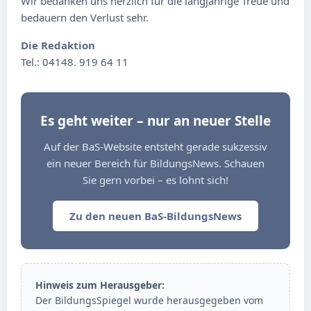
Wir bedanken uns herzlich für die langjährige Treue und
bedauern den Verlust sehr.
Die Redaktion
Tel.: 04148. 919 64 11
Es geht weiter – nur an neuer Stelle
Auf der BaS-Website entsteht gerade sukzessiv
ein neuer Bereich für BildungsNews. Schauen
Sie gern vorbei – es lohnt sich!
Zu den neuen BaS-BildungsNews
Hinweis zum Herausgeber:
Der BildungsSpiegel wurde herausgegeben vom