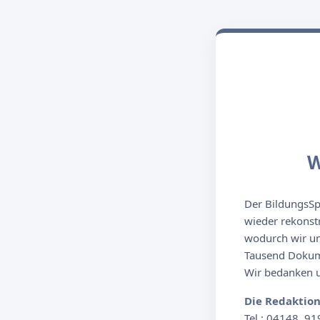
W
Der BildungsSpi
wieder rekonst
wodurch wir un
Tausend Dokume
Wir bedanken un
Die Redaktio
Tel.: 04148. 91