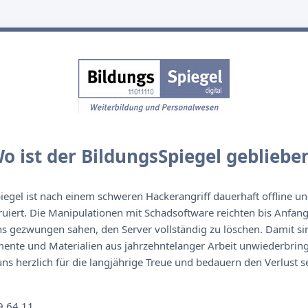
o ist der BildungsSpiegel gebliebe
egel ist nach einem schweren Hackerangriff dauerhaft offline un
ruiert. Die Manipulationen mit Schadsoftware reichten bis Anfan
s gezwungen sahen, den Server vollständig zu löschen. Damit sin
nte und Materialien aus jahrzehntelanger Arbeit unwiederbringl
s herzlich für die langjährige Treue und bedauern den Verlust se
n
9 64 11