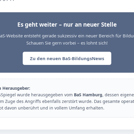
Es geht weiter – nur an neuer Stelle
aS-Website entsteht gerade sukzessiv ein neuer Bereich für Bil
Schauen Sie gern vorbei – es lohnt sich!
Zu den neuen BaS-BildungsNews
m Herausgeber:
sSpiegel wurde herausgegeben vom
BaS Hamburg
, dessen eigene
im Zuge des Angriffs ebenfalls zerstört wurde. Das gesamte opera
ibt davon unberührt und in vollem Umfang erhalten.