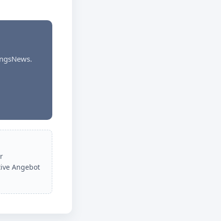
dungsNews.
r
tive Angebot