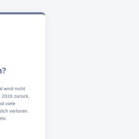
n?
d wird nicht
g 2026 zurück,
d viele
ich verloren.
hr.