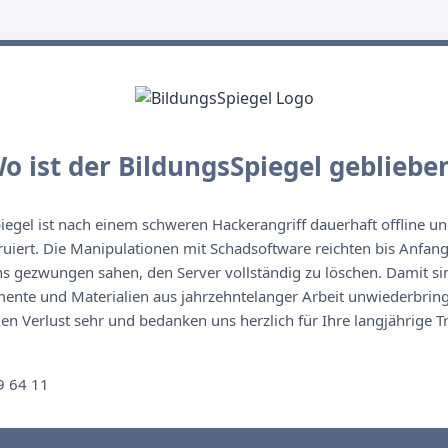
o ist der BildungsSpiegel gebliebe
egel ist nach einem schweren Hackerangriff dauerhaft offline un
ruiert. Die Manipulationen mit Schadsoftware reichten bis Anfan
s gezwungen sahen, den Server vollständig zu löschen. Damit sin
nte und Materialien aus jahrzehntelanger Arbeit unwiederbringl
n Verlust sehr und bedanken uns herzlich für Ihre langjährige T
n
9 64 11