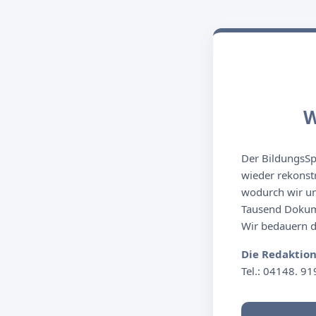
W
Der BildungsSpi
wieder rekonst
wodurch wir un
Tausend Dokume
Wir bedauern de
Die Redaktio
Tel.: 04148. 91