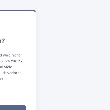
n?
d wird nicht
g 2026 zurück,
d viele
ich verloren.
reue.