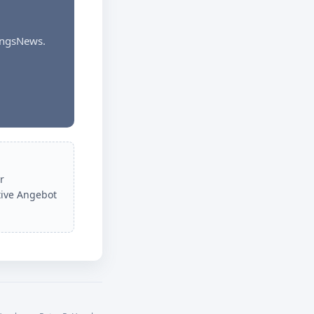
dungsNews.
r
tive Angebot