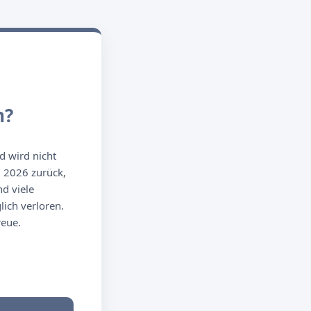
n?
d wird nicht
g 2026 zurück,
d viele
ich verloren.
reue.