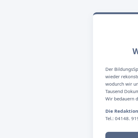
W
Der BildungsSpi
wieder rekonst
wodurch wir un
Tausend Dokume
Wir bedauern de
Die Redaktio
Tel.: 04148. 91