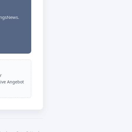
dungsNews.
r
tive Angebot