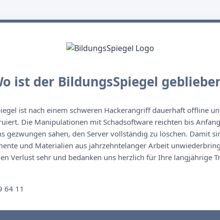
o ist der BildungsSpiegel gebliebe
egel ist nach einem schweren Hackerangriff dauerhaft offline un
ruiert. Die Manipulationen mit Schadsoftware reichten bis Anfan
s gezwungen sahen, den Server vollständig zu löschen. Damit sin
nte und Materialien aus jahrzehntelanger Arbeit unwiederbringl
n Verlust sehr und bedanken uns herzlich für Ihre langjährige T
n
9 64 11