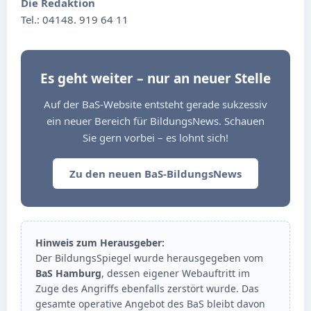
Die Redaktion
Tel.: 04148. 919 64 11
Es geht weiter – nur an neuer Stelle
Auf der BaS-Website entsteht gerade sukzessiv
ein neuer Bereich für BildungsNews. Schauen
Sie gern vorbei – es lohnt sich!
Zu den neuen BaS-BildungsNews
Hinweis zum Herausgeber:
Der BildungsSpiegel wurde herausgegeben vom
BaS Hamburg
, dessen eigener Webauftritt im
Zuge des Angriffs ebenfalls zerstört wurde. Das
gesamte operative Angebot des BaS bleibt davon