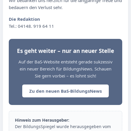
Wir bedanken uns herzlich für die langjährige Treue und
bedauern den Verlust sehr.
Die Redaktion
Tel.: 04148. 919 64 11
Es geht weiter – nur an neuer Stelle
Auf der BaS-Website entsteht gerade sukzessiv
ein neuer Bereich für BildungsNews. Schauen
Sie gern vorbei – es lohnt sich!
Zu den neuen BaS-BildungsNews
Hinweis zum Herausgeber:
Der BildungsSpiegel wurde herausgegeben vom