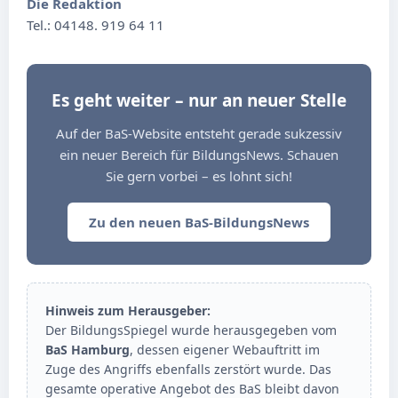
Die Redaktion
Tel.: 04148. 919 64 11
Es geht weiter – nur an neuer Stelle
Auf der BaS-Website entsteht gerade sukzessiv
ein neuer Bereich für BildungsNews. Schauen
Sie gern vorbei – es lohnt sich!
Zu den neuen BaS-BildungsNews
Hinweis zum Herausgeber:
Der BildungsSpiegel wurde herausgegeben vom
BaS Hamburg
, dessen eigener Webauftritt im
Zuge des Angriffs ebenfalls zerstört wurde. Das
gesamte operative Angebot des BaS bleibt davon