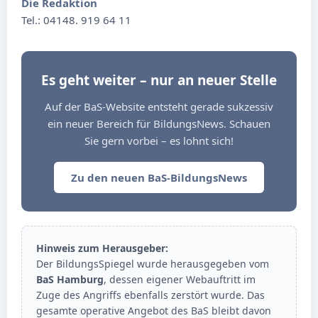
Die Redaktion
Tel.: 04148. 919 64 11
Es geht weiter – nur an neuer Stelle
Auf der BaS-Website entsteht gerade sukzessiv
ein neuer Bereich für BildungsNews. Schauen
Sie gern vorbei – es lohnt sich!
Zu den neuen BaS-BildungsNews
Hinweis zum Herausgeber:
Der BildungsSpiegel wurde herausgegeben vom
BaS Hamburg
, dessen eigener Webauftritt im
Zuge des Angriffs ebenfalls zerstört wurde. Das
gesamte operative Angebot des BaS bleibt davon