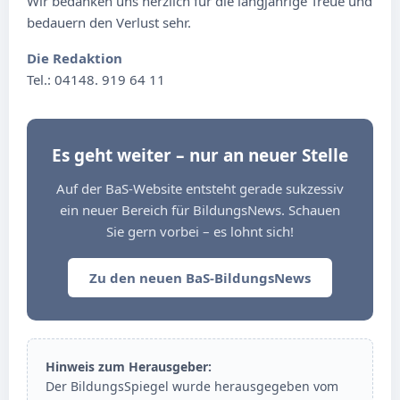
Wir bedanken uns herzlich für die langjährige Treue und
bedauern den Verlust sehr.
Die Redaktion
Tel.: 04148. 919 64 11
Es geht weiter – nur an neuer Stelle
Auf der BaS-Website entsteht gerade sukzessiv
ein neuer Bereich für BildungsNews. Schauen
Sie gern vorbei – es lohnt sich!
Zu den neuen BaS-BildungsNews
Hinweis zum Herausgeber:
Der BildungsSpiegel wurde herausgegeben vom