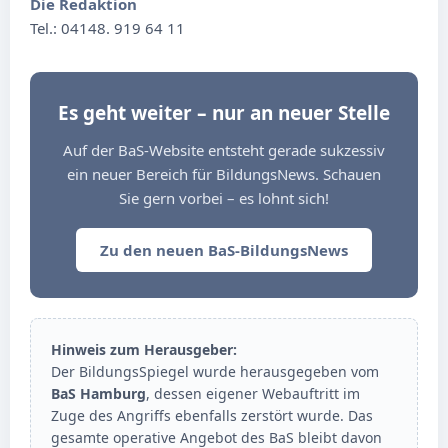
Die Redaktion
Tel.: 04148. 919 64 11
Es geht weiter – nur an neuer Stelle
Auf der BaS-Website entsteht gerade sukzessiv
ein neuer Bereich für BildungsNews. Schauen
Sie gern vorbei – es lohnt sich!
Zu den neuen BaS-BildungsNews
Hinweis zum Herausgeber:
Der BildungsSpiegel wurde herausgegeben vom
BaS Hamburg
, dessen eigener Webauftritt im
Zuge des Angriffs ebenfalls zerstört wurde. Das
gesamte operative Angebot des BaS bleibt davon