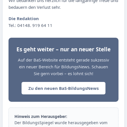
Wir bedanken uns herzlich für die langjährige Treue und
bedauern den Verlust sehr.
Die Redaktion
Tel.: 04148. 919 64 11
Es geht weiter – nur an neuer Stelle
Auf der BaS-Website entsteht gerade sukzessiv
ein neuer Bereich für BildungsNews. Schauen
Sie gern vorbei – es lohnt sich!
Zu den neuen BaS-BildungsNews
Hinweis zum Herausgeber:
Der BildungsSpiegel wurde herausgegeben vom