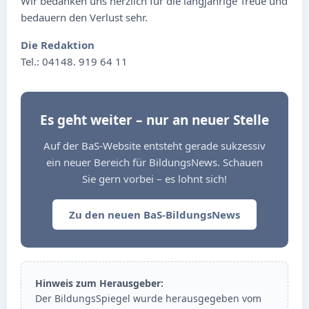
Wir bedanken uns herzlich für die langjährige Treue und
bedauern den Verlust sehr.
Die Redaktion
Tel.: 04148. 919 64 11
Es geht weiter – nur an neuer Stelle
Auf der BaS-Website entsteht gerade sukzessiv
ein neuer Bereich für BildungsNews. Schauen
Sie gern vorbei – es lohnt sich!
Zu den neuen BaS-BildungsNews
Hinweis zum Herausgeber:
Der BildungsSpiegel wurde herausgegeben vom