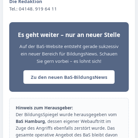
Die Redaktion
Tel.: 04148. 919 64 11
Es geht weiter – nur an neuer Stelle
Auf der BaS-Website entsteht gerade sukzessiv
ein neuer Bereich für BildungsNews. Schauen
Sie gern vorbei – es lohnt sich!
Zu den neuen BaS-BildungsNews
Hinweis zum Herausgeber:
Der BildungsSpiegel wurde herausgegeben vom
BaS Hamburg
, dessen eigener Webauftritt im
Zuge des Angriffs ebenfalls zerstört wurde. Das
gesamte operative Angebot des BaS bleibt davon