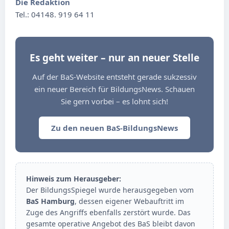
Die Redaktion
Tel.: 04148. 919 64 11
Es geht weiter – nur an neuer Stelle
Auf der BaS-Website entsteht gerade sukzessiv
ein neuer Bereich für BildungsNews. Schauen
Sie gern vorbei – es lohnt sich!
Zu den neuen BaS-BildungsNews
Hinweis zum Herausgeber:
Der BildungsSpiegel wurde herausgegeben vom
BaS Hamburg
, dessen eigener Webauftritt im
Zuge des Angriffs ebenfalls zerstört wurde. Das
gesamte operative Angebot des BaS bleibt davon