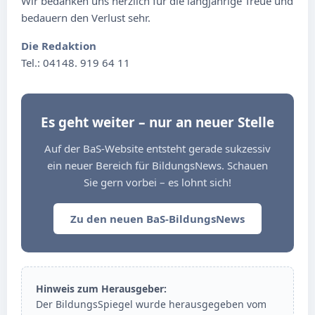
Wir bedanken uns herzlich für die langjährige Treue und
bedauern den Verlust sehr.
Die Redaktion
Tel.: 04148. 919 64 11
Es geht weiter – nur an neuer Stelle
Auf der BaS-Website entsteht gerade sukzessiv
ein neuer Bereich für BildungsNews. Schauen
Sie gern vorbei – es lohnt sich!
Zu den neuen BaS-BildungsNews
Hinweis zum Herausgeber:
Der BildungsSpiegel wurde herausgegeben vom