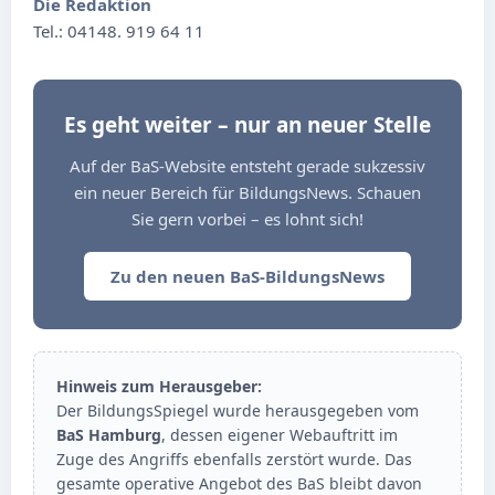
Die Redaktion
Tel.: 04148. 919 64 11
Es geht weiter – nur an neuer Stelle
Auf der BaS-Website entsteht gerade sukzessiv
ein neuer Bereich für BildungsNews. Schauen
Sie gern vorbei – es lohnt sich!
Zu den neuen BaS-BildungsNews
Hinweis zum Herausgeber:
Der BildungsSpiegel wurde herausgegeben vom
BaS Hamburg
, dessen eigener Webauftritt im
Zuge des Angriffs ebenfalls zerstört wurde. Das
gesamte operative Angebot des BaS bleibt davon