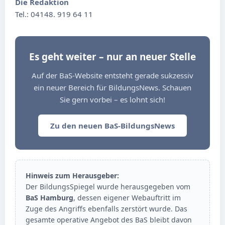
Die Redaktion
Tel.: 04148. 919 64 11
Es geht weiter – nur an neuer Stelle
Auf der BaS-Website entsteht gerade sukzessiv
ein neuer Bereich für BildungsNews. Schauen
Sie gern vorbei – es lohnt sich!
Zu den neuen BaS-BildungsNews
Hinweis zum Herausgeber:
Der BildungsSpiegel wurde herausgegeben vom
BaS Hamburg
, dessen eigener Webauftritt im
Zuge des Angriffs ebenfalls zerstört wurde. Das
gesamte operative Angebot des BaS bleibt davon