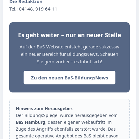
Die Redaktion
Tel.: 04148. 919 64 11
Es geht weiter – nur an neuer Stelle
Auf der BaS-Website entsteht gerade sukzessiv
ein neuer Bereich für BildungsNews. Schauen
Sie gern vorbei – es lohnt sich!
Zu den neuen BaS-BildungsNews
Hinweis zum Herausgeber:
Der BildungsSpiegel wurde herausgegeben vom
BaS Hamburg
, dessen eigener Webauftritt im
Zuge des Angriffs ebenfalls zerstört wurde. Das
gesamte operative Angebot des BaS bleibt davon