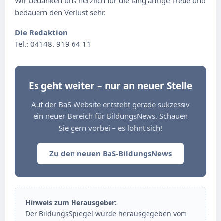
Wir bedanken uns herzlich für die langjährige Treue und
bedauern den Verlust sehr.
Die Redaktion
Tel.: 04148. 919 64 11
Es geht weiter – nur an neuer Stelle
Auf der BaS-Website entsteht gerade sukzessiv
ein neuer Bereich für BildungsNews. Schauen
Sie gern vorbei – es lohnt sich!
Zu den neuen BaS-BildungsNews
Hinweis zum Herausgeber:
Der BildungsSpiegel wurde herausgegeben vom