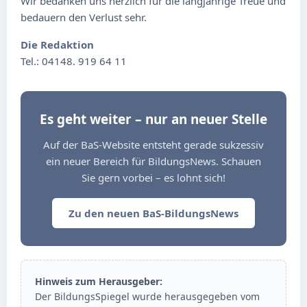
Wir bedanken uns herzlich für die langjährige Treue und
bedauern den Verlust sehr.
Die Redaktion
Tel.: 04148. 919 64 11
Es geht weiter – nur an neuer Stelle
Auf der BaS-Website entsteht gerade sukzessiv
ein neuer Bereich für BildungsNews. Schauen
Sie gern vorbei – es lohnt sich!
Zu den neuen BaS-BildungsNews
Hinweis zum Herausgeber:
Der BildungsSpiegel wurde herausgegeben vom