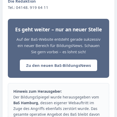
Die Redaktion
Tel.: 04148. 919 64 11
Es geht weiter – nur an neuer Stelle
Auf der BaS-Website entsteht gerade sukzessiv
ein neuer Bereich für BildungsNews. Schauen
Sie gern vorbei – es lohnt sich!
Zu den neuen BaS-BildungsNews
Hinweis zum Herausgeber:
Der BildungsSpiegel wurde herausgegeben vom
BaS Hamburg
, dessen eigener Webauftritt im
Zuge des Angriffs ebenfalls zerstört wurde. Das
gesamte operative Angebot des BaS bleibt davon