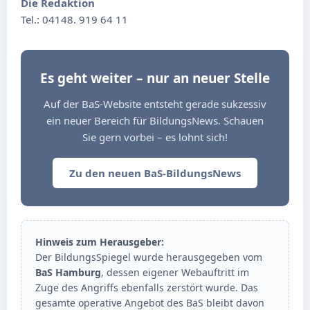
Die Redaktion
Tel.: 04148. 919 64 11
Es geht weiter – nur an neuer Stelle
Auf der BaS-Website entsteht gerade sukzessiv
ein neuer Bereich für BildungsNews. Schauen
Sie gern vorbei – es lohnt sich!
Zu den neuen BaS-BildungsNews
Hinweis zum Herausgeber:
Der BildungsSpiegel wurde herausgegeben vom
BaS Hamburg
, dessen eigener Webauftritt im
Zuge des Angriffs ebenfalls zerstört wurde. Das
gesamte operative Angebot des BaS bleibt davon