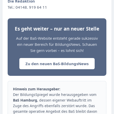
Die Redaktion
Tel.: 04148. 919 64 11
Es geht weiter – nur an neuer Stelle
Auf der BaS-Website entsteht gerade sukzessiv
ein neuer Bereich für BildungsNews. Schauen
Sie gern vorbei – es lohnt sich!
Zu den neuen BaS-BildungsNews
Hinweis zum Herausgeber:
Der BildungsSpiegel wurde herausgegeben vom
BaS Hamburg
, dessen eigener Webauftritt im
Zuge des Angriffs ebenfalls zerstört wurde. Das
gesamte operative Angebot des BaS bleibt davon