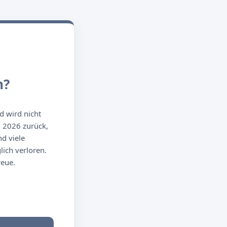
n?
d wird nicht
g 2026 zurück,
d viele
ich verloren.
reue.