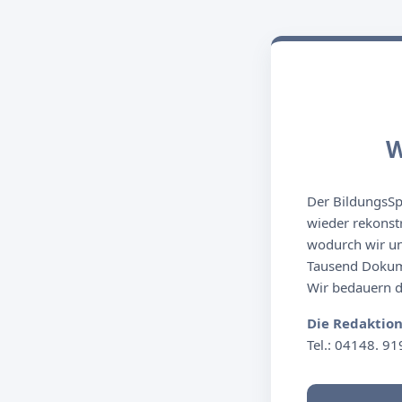
W
Der BildungsSpi
wieder rekonst
wodurch wir un
Tausend Dokume
Wir bedauern de
Die Redaktio
Tel.: 04148. 91