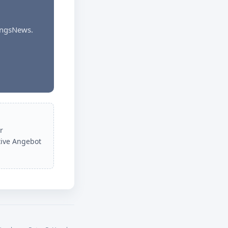
dungsNews.
r
tive Angebot