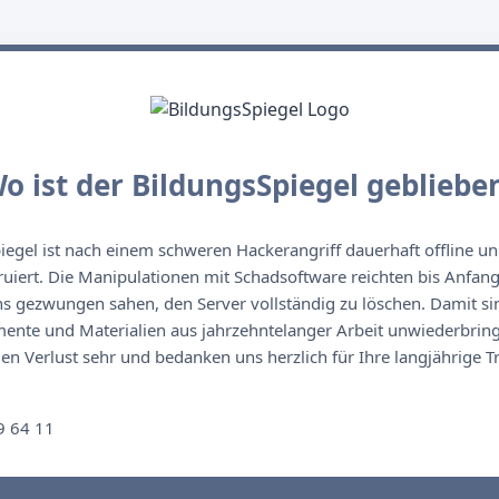
o ist der BildungsSpiegel gebliebe
egel ist nach einem schweren Hackerangriff dauerhaft offline un
ruiert. Die Manipulationen mit Schadsoftware reichten bis Anfan
s gezwungen sahen, den Server vollständig zu löschen. Damit sin
nte und Materialien aus jahrzehntelanger Arbeit unwiederbringl
n Verlust sehr und bedanken uns herzlich für Ihre langjährige T
n
9 64 11