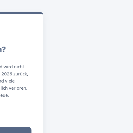
n?
d wird nicht
g 2026 zurück,
d viele
ich verloren.
reue.