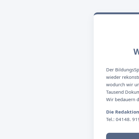
W
Der BildungsSpi
wieder rekonst
wodurch wir un
Tausend Dokume
Wir bedauern de
Die Redaktio
Tel.: 04148. 91