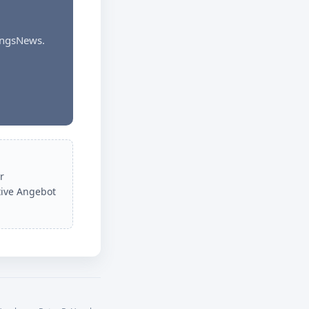
dungsNews.
r
tive Angebot