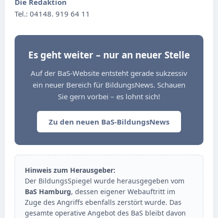
Die Redaktion
Tel.: 04148. 919 64 11
Es geht weiter – nur an neuer Stelle
Auf der BaS-Website entsteht gerade sukzessiv
ein neuer Bereich für BildungsNews. Schauen
Sie gern vorbei – es lohnt sich!
Zu den neuen BaS-BildungsNews
Hinweis zum Herausgeber:
Der BildungsSpiegel wurde herausgegeben vom
BaS Hamburg
, dessen eigener Webauftritt im
Zuge des Angriffs ebenfalls zerstört wurde. Das
gesamte operative Angebot des BaS bleibt davon