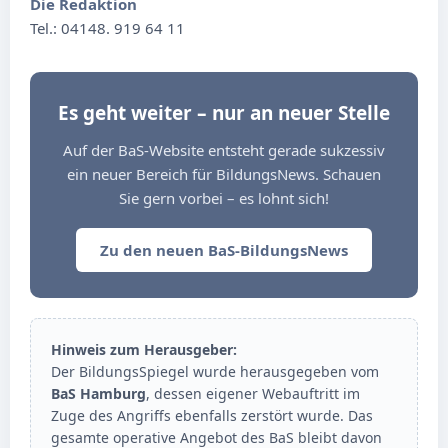
Die Redaktion
Tel.: 04148. 919 64 11
Es geht weiter – nur an neuer Stelle
Auf der BaS-Website entsteht gerade sukzessiv
ein neuer Bereich für BildungsNews. Schauen
Sie gern vorbei – es lohnt sich!
Zu den neuen BaS-BildungsNews
Hinweis zum Herausgeber:
Der BildungsSpiegel wurde herausgegeben vom
BaS Hamburg
, dessen eigener Webauftritt im
Zuge des Angriffs ebenfalls zerstört wurde. Das
gesamte operative Angebot des BaS bleibt davon