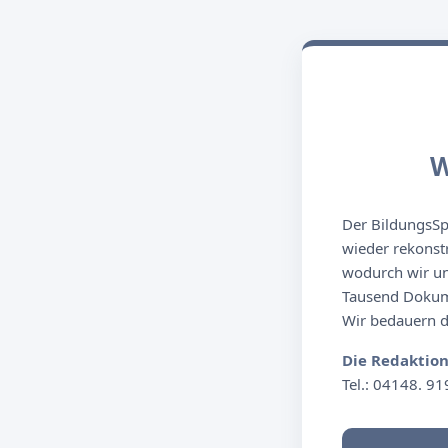
W
Der BildungsSpi
wieder rekonst
wodurch wir un
Tausend Dokume
Wir bedauern de
Die Redaktio
Tel.: 04148. 91