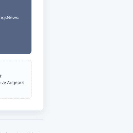
dungsNews.
r
tive Angebot