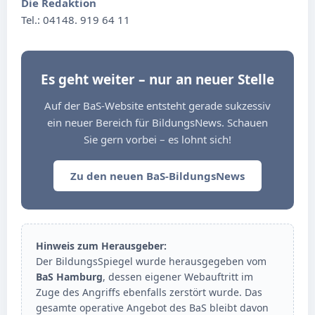
Die Redaktion
Tel.: 04148. 919 64 11
Es geht weiter – nur an neuer Stelle
Auf der BaS-Website entsteht gerade sukzessiv
ein neuer Bereich für BildungsNews. Schauen
Sie gern vorbei – es lohnt sich!
Zu den neuen BaS-BildungsNews
Hinweis zum Herausgeber:
Der BildungsSpiegel wurde herausgegeben vom
BaS Hamburg
, dessen eigener Webauftritt im
Zuge des Angriffs ebenfalls zerstört wurde. Das
gesamte operative Angebot des BaS bleibt davon