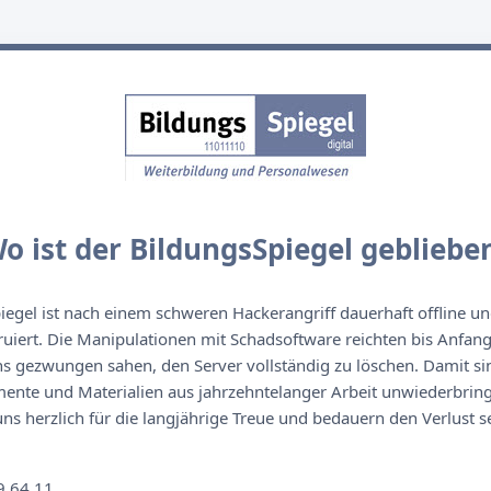
o ist der BildungsSpiegel gebliebe
egel ist nach einem schweren Hackerangriff dauerhaft offline un
ruiert. Die Manipulationen mit Schadsoftware reichten bis Anfan
s gezwungen sahen, den Server vollständig zu löschen. Damit sin
nte und Materialien aus jahrzehntelanger Arbeit unwiederbringl
s herzlich für die langjährige Treue und bedauern den Verlust se
n
9 64 11