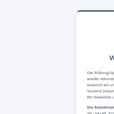
W
Der BildungsSpi
wieder rekonst
wodurch wir un
Tausend Dokume
Wir bedanken un
Die Redaktio
Tel.: 04148. 91