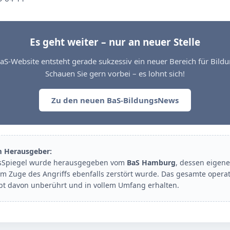
Es geht weiter – nur an neuer Stelle
aS-Website entsteht gerade sukzessiv ein neuer Bereich für Bil
Schauen Sie gern vorbei – es lohnt sich!
Zu den neuen BaS-BildungsNews
m Herausgeber:
sSpiegel wurde herausgegeben vom
BaS Hamburg
, dessen eigene
im Zuge des Angriffs ebenfalls zerstört wurde. Das gesamte opera
ibt davon unberührt und in vollem Umfang erhalten.