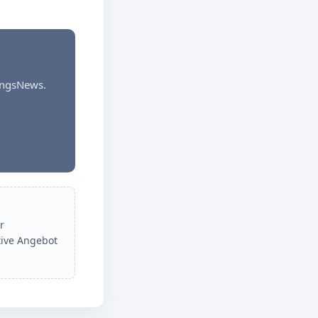
dungsNews.
r
tive Angebot