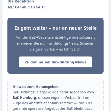
Die Redaktion
Tel.: 04148. 919 64 11
Es geht weiter – nur an neuer Stelle
Auf der BaS-Website entsteht gerade sukzessiv
ein neuer Bereich für BildungsNews. Schauen
Sie gern vorbei – es lohnt sich!
Zu den neuen BaS-BildungsNews
Hinweis zum Herausgeber:
Der BildungsSpiegel wurde herausgegeben vom
BaS Hamburg
, dessen eigener Webauftritt im
Zuge des Angriffs ebenfalls zerstört wurde. Das
gesamte operative Angebot des BaS bleibt davon