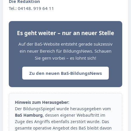
Die Redaktion
Tel.: 04148. 919 64 11
Es geht weiter – nur an neuer Stelle
Auf der BaS-Website entsteht gerade sukzessiv
ein neuer Bereich für BildungsNews. Schauen
Sie gern vorbei – es lohnt sich!
Zu den neuen BaS-BildungsNews
Hinweis zum Herausgeber:
Der BildungsSpiegel wurde herausgegeben vom
BaS Hamburg
, dessen eigener Webauftritt im
Zuge des Angriffs ebenfalls zerstört wurde. Das
gesamte operative Angebot des BaS bleibt davon