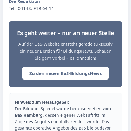
Die Redaktion
Tel.: 04148. 919 64 11
Es geht weiter – nur an neuer Stelle
Auf der BaS-Website entsteht gerade sukzessiv
ein neuer Bereich für BildungsNews. Schauen
Sie gern vorbei – es lohnt sich!
Zu den neuen BaS-BildungsNews
Hinweis zum Herausgeber:
Der BildungsSpiegel wurde herausgegeben vom
BaS Hamburg
, dessen eigener Webauftritt im
Zuge des Angriffs ebenfalls zerstört wurde. Das
gesamte operative Angebot des BaS bleibt davon