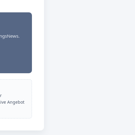
dungsNews.
r
tive Angebot