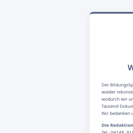
W
Der BildungsSpi
wieder rekonst
wodurch wir un
Tausend Dokume
Wir bedanken un
Die Redaktio
Tel.: 04148. 91