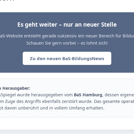
Es geht weiter – nur an neuer Stelle
aS-Website entsteht gerade sukzessiv ein neuer Bereich für Bil
Schauen Sie gern vorbei – es lohnt sich!
Zu den neuen BaS-BildungsNews
m Herausgeber:
sSpiegel wurde herausgegeben vom
BaS Hamburg
, dessen eigene
im Zuge des Angriffs ebenfalls zerstört wurde. Das gesamte opera
ibt davon unberührt und in vollem Umfang erhalten.