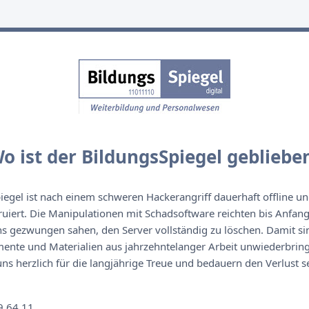
o ist der BildungsSpiegel gebliebe
egel ist nach einem schweren Hackerangriff dauerhaft offline un
ruiert. Die Manipulationen mit Schadsoftware reichten bis Anfan
s gezwungen sahen, den Server vollständig zu löschen. Damit sin
nte und Materialien aus jahrzehntelanger Arbeit unwiederbringl
s herzlich für die langjährige Treue und bedauern den Verlust se
n
9 64 11