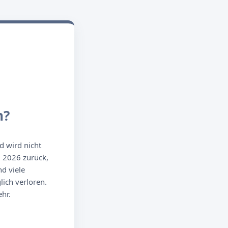
n?
d wird nicht
g 2026 zurück,
d viele
ich verloren.
hr.