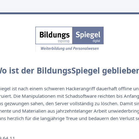
o ist der BildungsSpiegel gebliebe
egel ist nach einem schweren Hackerangriff dauerhaft offline un
ruiert. Die Manipulationen mit Schadsoftware reichten bis Anfan
s gezwungen sahen, den Server vollständig zu löschen. Damit sin
nte und Materialien aus jahrzehntelanger Arbeit unwiederbringl
s herzlich für die langjährige Treue und bedauern den Verlust se
n
9 64 11