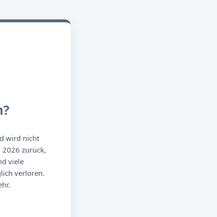
n?
d wird nicht
g 2026 zurück,
d viele
ich verloren.
hr.