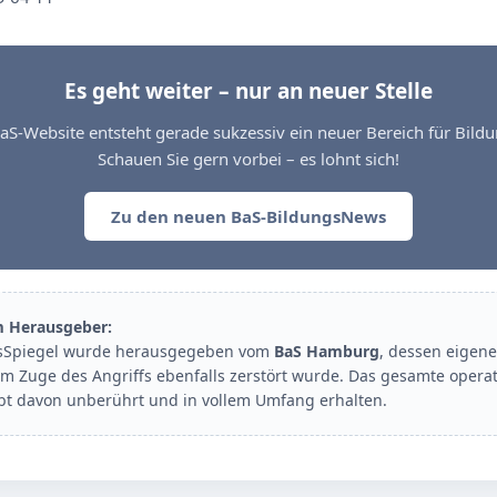
Es geht weiter – nur an neuer Stelle
aS-Website entsteht gerade sukzessiv ein neuer Bereich für Bil
Schauen Sie gern vorbei – es lohnt sich!
Zu den neuen BaS-BildungsNews
m Herausgeber:
sSpiegel wurde herausgegeben vom
BaS Hamburg
, dessen eigene
im Zuge des Angriffs ebenfalls zerstört wurde. Das gesamte opera
ibt davon unberührt und in vollem Umfang erhalten.