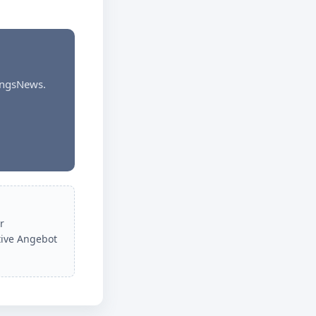
dungsNews.
r
tive Angebot