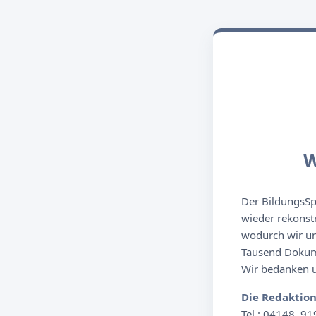
W
Der BildungsSpi
wieder rekonst
wodurch wir un
Tausend Dokume
Wir bedanken un
Die Redaktio
Tel.: 04148. 91