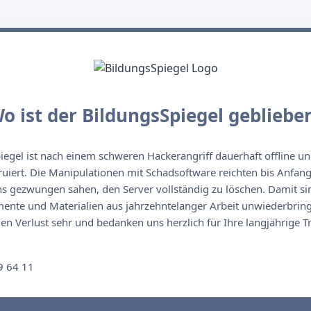
o ist der BildungsSpiegel gebliebe
egel ist nach einem schweren Hackerangriff dauerhaft offline un
ruiert. Die Manipulationen mit Schadsoftware reichten bis Anfan
s gezwungen sahen, den Server vollständig zu löschen. Damit sin
nte und Materialien aus jahrzehntelanger Arbeit unwiederbringl
n Verlust sehr und bedanken uns herzlich für Ihre langjährige T
n
9 64 11