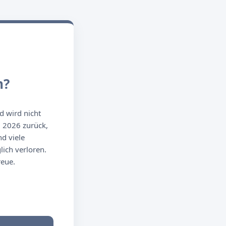
n?
d wird nicht
g 2026 zurück,
d viele
ich verloren.
reue.