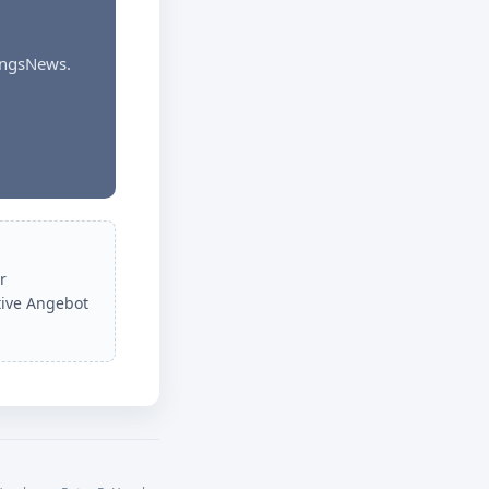
dungsNews.
r
tive Angebot