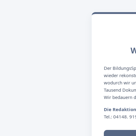
W
Der BildungsSpi
wieder rekonst
wodurch wir un
Tausend Dokume
Wir bedauern de
Die Redaktio
Tel.: 04148. 91