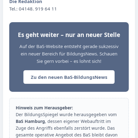
Die Redaktion
Tel.: 04148. 919 64 11
Es geht weiter – nur an neuer Stelle
Auf der BaS-Website entsteht gerade sukzessiv
ein neuer Bereich für BildungsNews. Schauen
Sie gern vorbei – es lohnt sich!
Zu den neuen BaS-BildungsNews
Hinweis zum Herausgeber:
Der BildungsSpiegel wurde herausgegeben vom
BaS Hamburg
, dessen eigener Webauftritt im
Zuge des Angriffs ebenfalls zerstört wurde. Das
gesamte operative Angebot des BaS bleibt davon