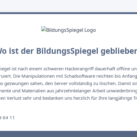
o ist der BildungsSpiegel gebliebe
egel ist nach einem schweren Hackerangriff dauerhaft offline un
ruiert. Die Manipulationen mit Schadsoftware reichten bis Anfan
s gezwungen sahen, den Server vollständig zu löschen. Damit sin
nte und Materialien aus jahrzehntelanger Arbeit unwiederbringl
n Verlust sehr und bedanken uns herzlich für Ihre langjährige T
n
9 64 11