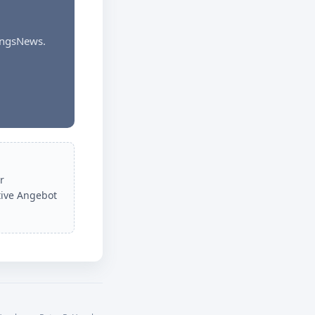
dungsNews.
r
tive Angebot