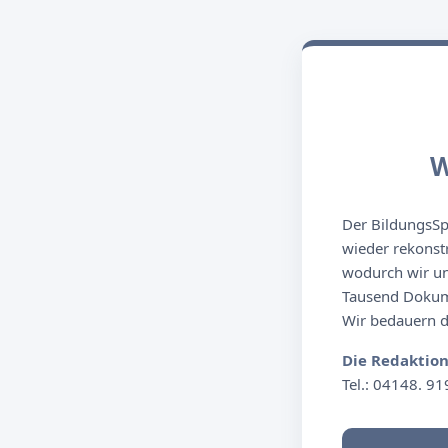
W
Der BildungsSpi
wieder rekonst
wodurch wir un
Tausend Dokume
Wir bedauern de
Die Redaktio
Tel.: 04148. 91