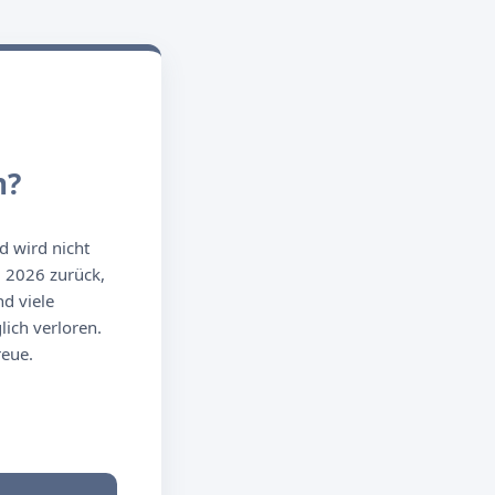
n?
d wird nicht
g 2026 zurück,
d viele
ich verloren.
reue.