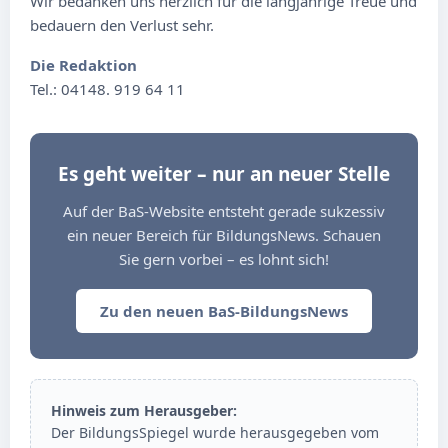
Wir bedanken uns herzlich für die langjährige Treue und
bedauern den Verlust sehr.
Die Redaktion
Tel.: 04148. 919 64 11
Es geht weiter – nur an neuer Stelle
Auf der BaS-Website entsteht gerade sukzessiv
ein neuer Bereich für BildungsNews. Schauen
Sie gern vorbei – es lohnt sich!
Zu den neuen BaS-BildungsNews
Hinweis zum Herausgeber:
Der BildungsSpiegel wurde herausgegeben vom